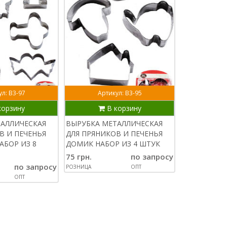
л: В3-97
Артикул: В3-95
Арти
корзину
В корзину
В
ТАЛЛИЧЕСКАЯ
ВЫРУБКА МЕТАЛЛИЧЕСКАЯ
ВЫРУБКА М
В И ПЕЧЕНЬЯ
ДЛЯ ПРЯНИКОВ И ПЕЧЕНЬЯ
ДЛЯ ПРЯНИК
АБОР ИЗ 8
ДОМИК НАБОР ИЗ 4 ШТУК
ПРИНЦЕССА 
ШТУК
75 грн.
по запросу
по запросу
95 грн.
РОЗНИЦА
ОПТ
ОПТ
РОЗНИЦА