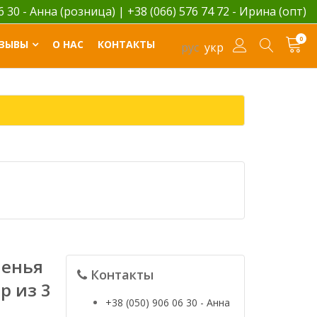
06 30 - Анна (розница)
|
+38 (066) 576 74 72 - Ирина (опт)
0
ЗЫВЫ
О НАС
КОНТАКТЫ
рус
укр
ченья
Контакты
р из 3
+38 (050) 906 06 30 - Анна