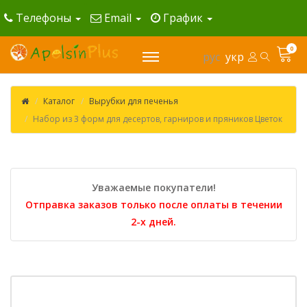
Телефоны
Email
График
0
рус
укр
Каталог
Вырубки для печенья
Набор из 3 форм для десертов, гарниров и пряников Цветок
Уважаемые покупатели!
Отправка заказов только после оплаты в течении
2-х дней.