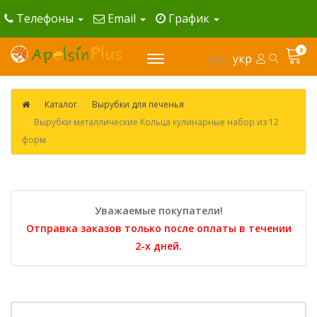
Телефоны
Email
График
0
рус
укр
Каталог
Вырубки для печенья
Вырубки металлические Кольца кулинарные набор из 12
форм
Уважаемые покупатели!
Отправка заказов только после оплаты в течении
2-х дней.