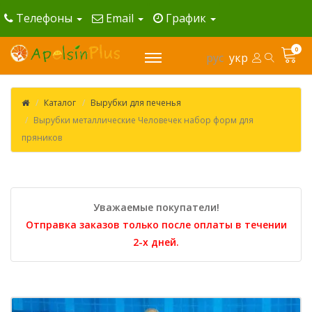
Телефоны
Email
График
0
рус
укр
Каталог
Вырубки для печенья
Вырубки металлические Человечек набор форм для
пряников
Уважаемые покупатели!
Отправка заказов только после оплаты в течении
2-х дней.