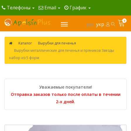
Телефоны
Email
График
0
рус
укр
Каталог
Вырубки для печенья
Вырубки металлические для печенья и пряников Звезды
набор из 5 форм
Уважаемые покупатели!
Отправка заказов только после оплаты в течении
2-х дней.