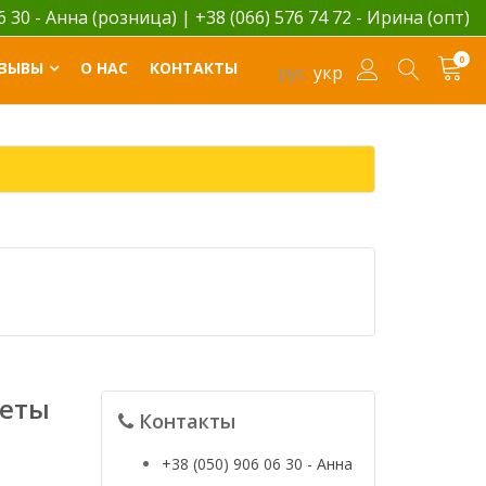
06 30 - Анна (розница)
|
+38 (066) 576 74 72 - Ирина (опт)
0
ЗЫВЫ
О НАС
КОНТАКТЫ
рус
укр
веты
Контакты
+38 (050) 906 06 30 - Анна