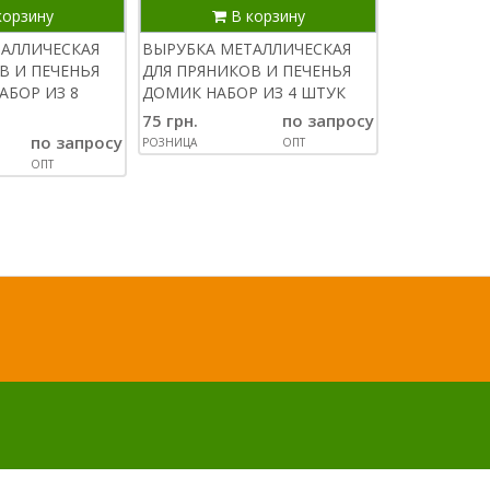
корзину
В корзину
В
ТАЛЛИЧЕСКАЯ
ВЫРУБКА МЕТАЛЛИЧЕСКАЯ
ВЫРУБКА М
В И ПЕЧЕНЬЯ
ДЛЯ ПРЯНИКОВ И ПЕЧЕНЬЯ
ДЛЯ ПРЯНИК
АБОР ИЗ 8
ДОМИК НАБОР ИЗ 4 ШТУК
ПРИНЦЕССА 
ШТУК
75 грн.
по запросу
по запросу
95 грн.
РОЗНИЦА
ОПТ
ОПТ
РОЗНИЦА