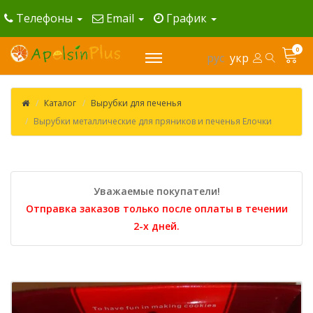
Телефоны
Email
График
0
рус
укр
Каталог
Вырубки для печенья
Вырубки металлические для пряников и печенья Елочки
Уважаемые покупатели!
Отправка заказов только после оплаты в течении
2-х дней.