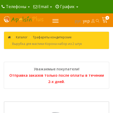
Телефоны
Email
График
0
рус
укр
Каталог
Трафареты кондитерские
Вырубка для мастики Корона набор из 2 штук
Уважаемые покупатели!
Отправка заказов только после оплаты в течении
2-х дней.