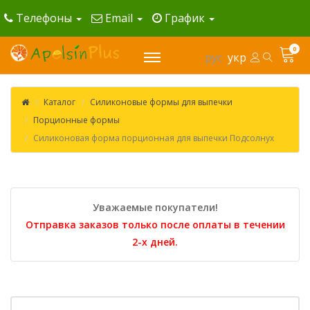
Телефоны
Email
График
0
рус
укр
Каталог
Силиконовые формы для выпечки
Порционные формы
Силиконовая форма порционная для выпечки Подсолнух
Уважаемые покупатели!
Отправка заказов только после оплаты в течении
2-х дней.