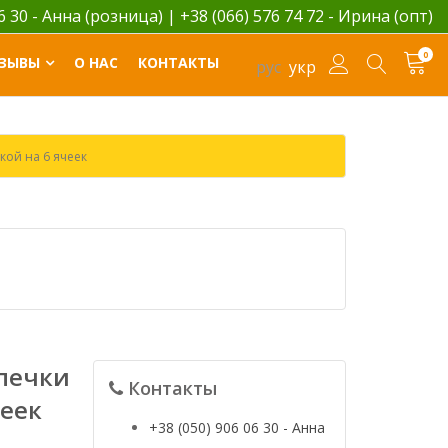
06 30 - Анна (розница)
|
+38 (066) 576 74 72 - Ирина (опт)
0
ЗЫВЫ
О НАС
КОНТАКТЫ
рус
укр
кой на 6 ячеек
печки
Контакты
чеек
+38 (050) 906 06 30 - Анна