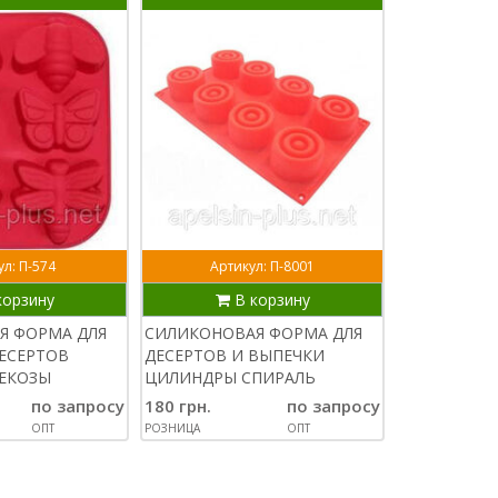
л: П-574
Артикул: П-8001
Арти
корзину
В корзину
В
Я ФОРМА ДЛЯ
СИЛИКОНОВАЯ ФОРМА ДЛЯ
СИЛИКОНОВ
ЕСЕРТОВ
ДЕСЕРТОВ И ВЫПЕЧКИ
ВЫПЕЧКИ И
РЕКОЗЫ
ЦИЛИНДРЫ СПИРАЛЬ
ЛИМОННЫЕ
по запросу
180 грн.
по запросу
170 грн.
ОПТ
РОЗНИЦА
ОПТ
РОЗНИЦА