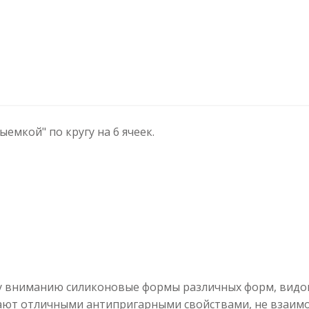
емкой" по кругу на 6 ячеек.
у вниманию силиконовые формы различных форм, видов
ают отличными антипригарными свойствами, не взаим