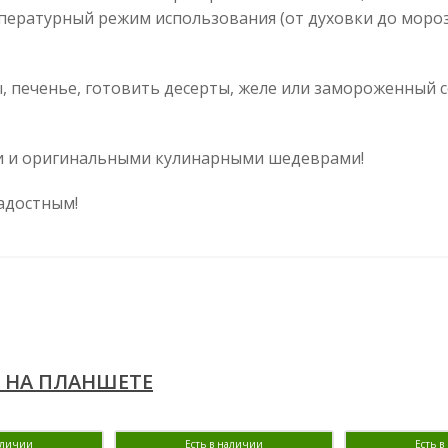
мпературный режим использования (от духовки до мор
, печенье, готовить десерты, желе или замороженный 
ми и оригинальными кулинарными шедеврами!
адостным!
 НА ПЛАНШЕТЕ
аличии
Есть в наличии
Есть 