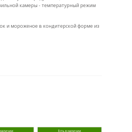
озильной камеры - температурный режим
сок и мороженое в кондитерской форме из
в наличии
Есть в наличии
Ест