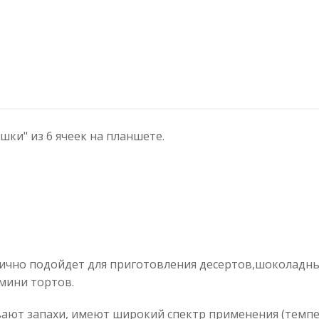
ки" из 6 ячеек на планшете.
чно подойдет для приготовления десертов,шоколадны
 мини тортов.
ют запахи, имеют широкий спектр применения (темпер