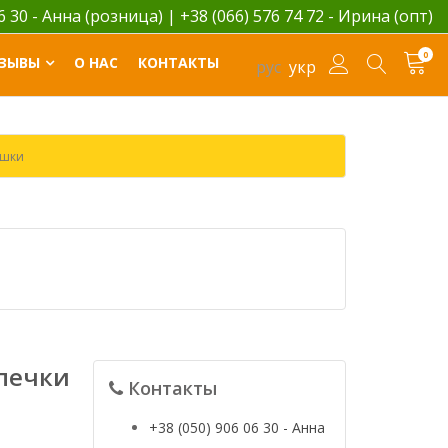
06 30 - Анна (розница)
|
+38 (066) 576 74 72 - Ирина (опт)
0
ЗЫВЫ
О НАС
КОНТАКТЫ
рус
укр
ашки
печки
Контакты
+38 (050) 906 06 30 - Анна