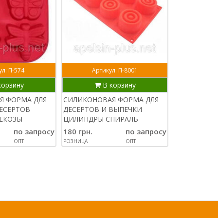
л: П-574
Артикул: П-8001
Арти
корзину
В корзину
В
Я ФОРМА ДЛЯ
СИЛИКОНОВАЯ ФОРМА ДЛЯ
СИЛИКОНОВ
ЕСЕРТОВ
ДЕСЕРТОВ И ВЫПЕЧКИ
ВЫПЕЧКИ И
РЕКОЗЫ
ЦИЛИНДРЫ СПИРАЛЬ
ЛИМОННЫЕ
по запросу
180 грн.
по запросу
170 грн.
ОПТ
РОЗНИЦА
ОПТ
РОЗНИЦА