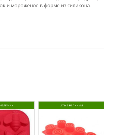
ок и мороженое в форме из силикона.
в наличии
Есть в наличии
Ест