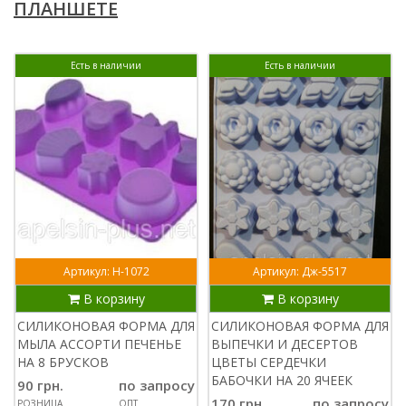
ПЛАНШЕТЕ
Есть в наличии
Есть в наличии
Артикул: Н-1072
Артикул: Дж-5517
В корзину
В корзину
СИЛИКОНОВАЯ ФОРМА ДЛЯ
СИЛИКОНОВАЯ ФОРМА ДЛЯ
МЫЛА АССОРТИ ПЕЧЕНЬЕ
ВЫПЕЧКИ И ДЕСЕРТОВ
НА 8 БРУСКОВ
ЦВЕТЫ СЕРДЕЧКИ
БАБОЧКИ НА 20 ЯЧЕЕК
90 грн.
по запросу
170 грн.
по запросу
РОЗНИЦА
ОПТ