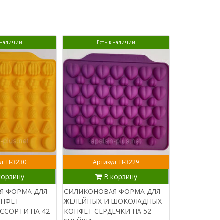
в наличии
Есть в наличии
Ест
л: П-3230
Артикул: П-3229
Арти
корзину
В корзину
В
Я ФОРМА ДЛЯ
СИЛИКОНОВАЯ ФОРМА ДЛЯ
СИЛИКОНОВ
ОНФЕТ
ЖЕЛЕЙНЫХ И ШОКОЛАДНЫХ
ПЛИТКИ ШО
ССОРТИ НА 42
КОНФЕТ СЕРДЕЧКИ НА 52
КОФЕЙНЫЕ 