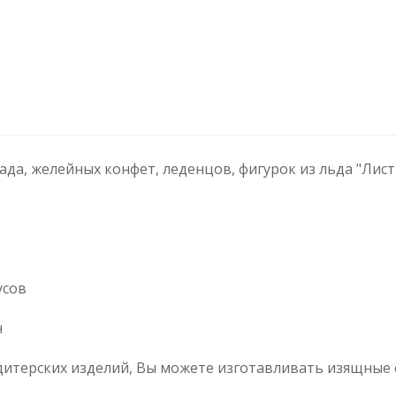
а, желейных конфет, леденцов, фигурок из льда "Листь
усов
н
итерских изделий, Вы можете изготавливать изящные ф