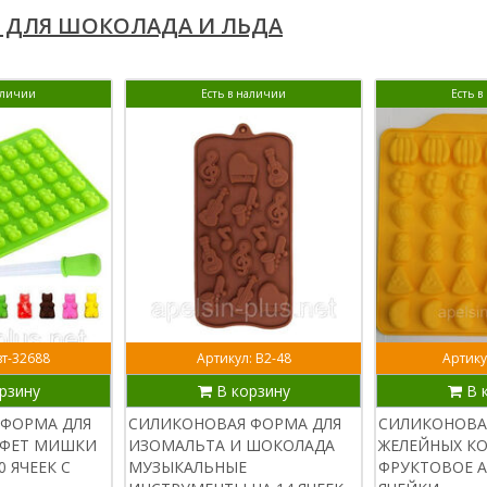
 ДЛЯ ШОКОЛАДА И ЛЬДА
аличии
Есть в наличии
Есть 
вт-32688
Артикул: В2-48
Артику
рзину
В корзину
В 
ФОРМА ДЛЯ
СИЛИКОНОВАЯ ФОРМА ДЛЯ
СИЛИКОНОВА
НФЕТ МИШКИ
ИЗОМАЛЬТА И ШОКОЛАДА
ЖЕЛЕЙНЫХ К
 ЯЧЕЕК С
МУЗЫКАЛЬНЫЕ
ФРУКТОВОЕ А