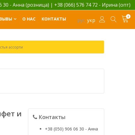
06 30 - Анна (розница)
|
+38 (066) 576 74 72 - Ирина (опт)
0
ЗЫВЫ
О НАС
КОНТАКТЫ
рус
укр
стья ассорти
нфет и
Контакты
+38 (050) 906 06 30 - Анна