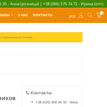
06 30 - Анна (розница)
|
+38 (066) 576 74 72 - Ирина (опт)
0
ЗЫВЫ
О НАС
КОНТАКТЫ
рус
укр
и пряников на 9 ячеек
Контакты
ников
+38 (050) 906 06 30 - Анна