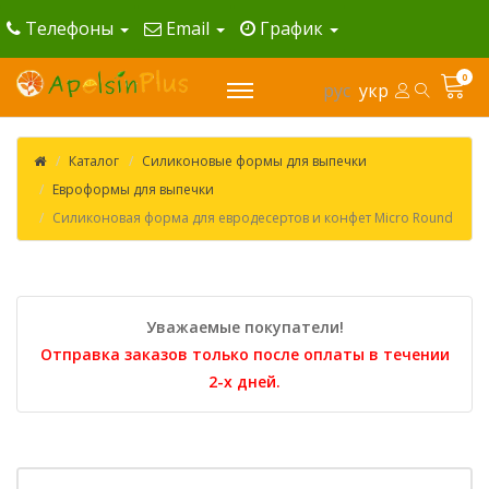
Телефоны
Email
График
0
рус
укр
Каталог
Силиконовые формы для выпечки
Евроформы для выпечки
Силиконовая форма для евродесертов и конфет Micro Round
Уважаемые покупатели!
Отправка заказов только после оплаты в течении
2-х дней.