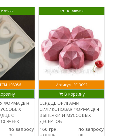
в наличии
Есть в наличии
Ест
 ТСМ-198056
Артикул: JSC-3092
Артик
корзину
В корзину
В
Я ФОРМА ДЛЯ
СЕРДЦЕ ОРИГАМИ
СИЛИКОНОВ
МУССОВЫХ
СИЛИКОНОВАЯ ФОРМА ДЛЯ
ВЫПЕЧКИ И
РДЦЕ С
ВЫПЕЧКИ И МУССОВЫХ
ДЕСЕРТОВ С
10 ЯЧЕЕК
ДЕСЕРТОВ
ЯЧЕЕК
по запросу
160 грн.
по запросу
180 грн.
ОПТ
РОЗНИЦА
ОПТ
РОЗНИЦА