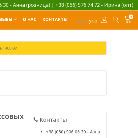
06 30 - Анна (розница)
|
+38 (066) 576 74 72 - Ирина (опт)
0
ЗЫВЫ
О НАС
КОНТАКТЫ
рус
укр
e 1400 мл
ссовых
Контакты
+38 (050) 906 06 30 - Анна