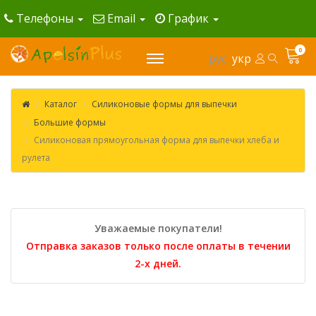
Телефоны
Email
График
0
рус
укр
Каталог
Силиконовые формы для выпечки
Большие формы
Силиконовая прямоугольная форма для выпечки хлеба и
рулета
Уважаемые покупатели!
Отправка заказов только после оплаты в течении
2-х дней.