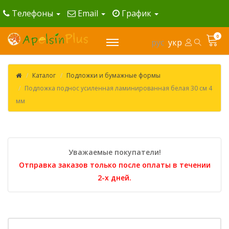
Телефоны
Email
График
0
рус
укр
Каталог
Подложки и бумажные формы
Подложка поднос усиленная ламинированная белая 30 см 4
мм
Уважаемые покупатели!
Отправка заказов только после оплаты в течении
2-х дней.