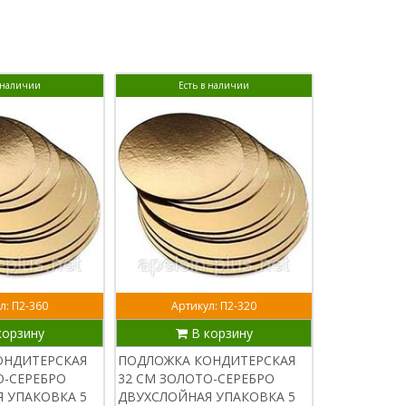
в наличии
Есть в наличии
Ест
л: П2-360
Артикул: П2-320
Арти
корзину
В корзину
В
ОНДИТЕРСКАЯ
ПОДЛОЖКА КОНДИТЕРСКАЯ
ПОДЛОЖКА 
О-СЕРЕБРО
32 СМ ЗОЛОТО-СЕРЕБРО
28 СМ ЗОЛО
 УПАКОВКА 5
ДВУХСЛОЙНАЯ УПАКОВКА 5
ДВУХСЛОЙН