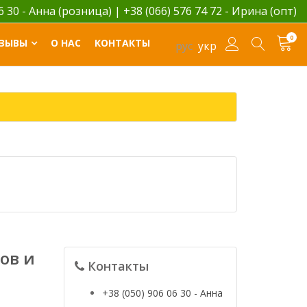
06 30 - Анна (розница)
|
+38 (066) 576 74 72 - Ирина (опт)
0
ЗЫВЫ
О НАС
КОНТАКТЫ
рус
укр
ов и
Контакты
+38 (050) 906 06 30 - Анна