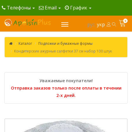
Телефоны
Email
График
0
рус
укр
Каталог
Подложки и бумажные формы
Кондитерские ажурные салфетки 37 см набор 100 штук
Уважаемые покупатели!
Отправка заказов только после оплаты в течении
2-х дней.