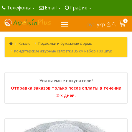
Телефоны
Email
График
0
рус
укр
Каталог
Подложки и бумажные формы
Кондитерские ажурные салфетки 35 см набор 100 штук
Уважаемые покупатели!
Отправка заказов только после оплаты в течении
2-х дней.