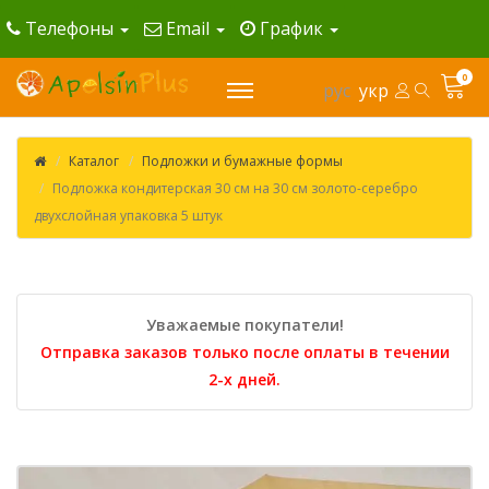
Телефоны
Email
График
0
рус
укр
Каталог
Подложки и бумажные формы
Подложка кондитерская 30 см на 30 см золото-серебро
двухслойная упаковка 5 штук
Уважаемые покупатели!
Отправка заказов только после оплаты в течении
2-х дней.