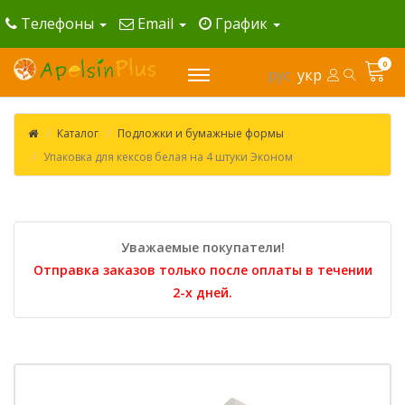
Телефоны
Email
График
0
рус
укр
Каталог
Подложки и бумажные формы
Упаковка для кексов белая на 4 штуки Эконом
Уважаемые покупатели!
Отправка заказов только после оплаты в течении
2-х дней.