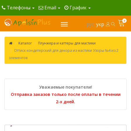
Телефоны
Email
График
0
рус
укр
Каталог
Плунжера и каттеры для мастики
Оттиск кондитерский для декора из мастики Узоры №4 из 2
элементов
Уважаемые покупатели!
Отправка заказов только после оплаты в течении
2-х дней.