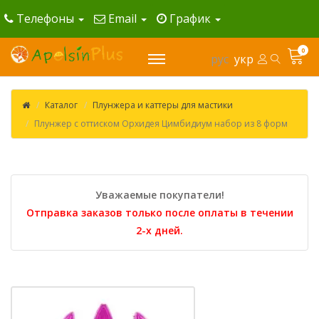
Телефоны
Email
График
0
рус
укр
Каталог
Плунжера и каттеры для мастики
Плунжер с оттиском Орхидея Цимбидиум набор из 8 форм
Уважаемые покупатели!
Отправка заказов только после оплаты в течении
2-х дней.