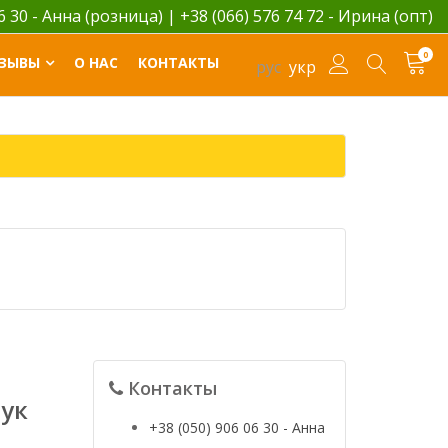
06 30 - Анна (розница)
|
+38 (066) 576 74 72 - Ирина (опт)
0
ЗЫВЫ
О НАС
КОНТАКТЫ
рус
укр
Контакты
тук
+38 (050) 906 06 30 - Анна