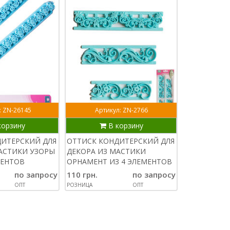
: ZN-26145
Артикул: ZN-2766
Артик
корзину
В корзину
В
ДИТЕРСКИЙ ДЛЯ
ОТТИСК КОНДИТЕРСКИЙ ДЛЯ
ПЛУНЖЕР Д
АСТИКИ УЗОРЫ
ДЕКОРА ИЗ МАСТИКИ
КЛУБНИКА
МЕНТОВ
ОРНАМЕНТ ИЗ 4 ЭЛЕМЕНТОВ
65 грн.
по запросу
110 грн.
по запросу
РОЗНИЦА
ОПТ
РОЗНИЦА
ОПТ