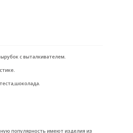
вырубок с выталкивателем.
стике.
теста,шоколада.
тную популярность имеют изделия из