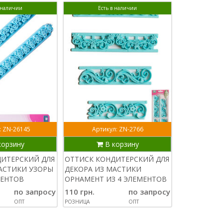
в наличии
Есть в наличии
Ест
: ZN-26145
Артикул: ZN-2766
Артик
корзину
В корзину
В
ДИТЕРСКИЙ ДЛЯ
ОТТИСК КОНДИТЕРСКИЙ ДЛЯ
ПЛУНЖЕР Д
АСТИКИ УЗОРЫ
ДЕКОРА ИЗ МАСТИКИ
КЛУБНИКА
МЕНТОВ
ОРНАМЕНТ ИЗ 4 ЭЛЕМЕНТОВ
65 грн.
по запросу
110 грн.
по запросу
РОЗНИЦА
ОПТ
РОЗНИЦА
ОПТ