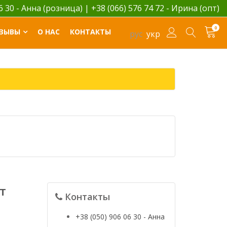
06 30 - Анна (розница)
|
+38 (066) 576 74 72 - Ирина (опт)
0
ЗЫВЫ
О НАС
КОНТАКТЫ
рус
укр
т
Контакты
+38 (050) 906 06 30 - Анна