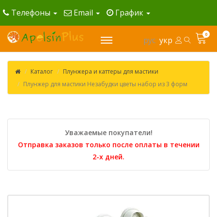
Телефоны
Email
График
0
рус
укр
Каталог
Плунжера и каттеры для мастики
Плунжер для мастики Незабудки цветы набор из 3 форм
Уважаемые покупатели!
Отправка заказов только после оплаты в течении
2-х дней.