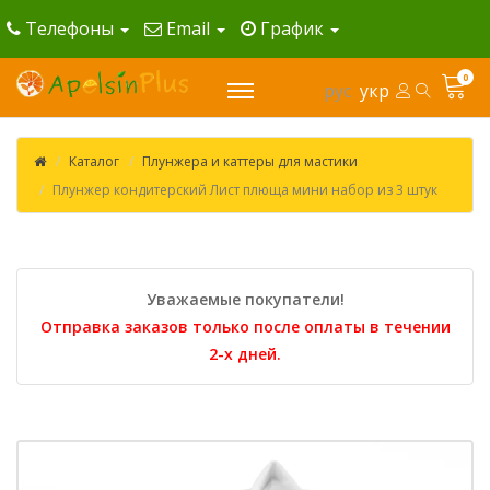
Телефоны
Email
График
0
рус
укр
Каталог
Плунжера и каттеры для мастики
Плунжер кондитерский Лист плюща мини набор из 3 штук
Уважаемые покупатели!
Отправка заказов только после оплаты в течении
2-х дней.