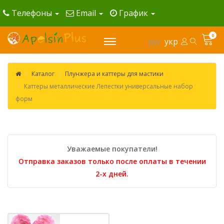
Телефоны
Email
График
0
рус
укр
Каталог
Плунжера и каттеры для мастики
Каттеры металлические Лепестки универсальные набор
форм
Уважаемые покупатели!
Отправка заказов только после оплаты в течении
2-х дней.