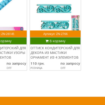
: ZN-26145
Артикул: ZN-2766
Артик
корзину
В корзину
В
ДИТЕРСКИЙ ДЛЯ
ОТТИСК КОНДИТЕРСКИЙ ДЛЯ
ПЛУНЖЕР Д
АСТИКИ УЗОРЫ
ДЕКОРА ИЗ МАСТИКИ
КЛУБНИКА
МЕНТОВ
ОРНАМЕНТ ИЗ 4 ЭЛЕМЕНТОВ
65 грн.
по запросу
110 грн.
по запросу
РОЗНИЦА
ОПТ
РОЗНИЦА
ОПТ