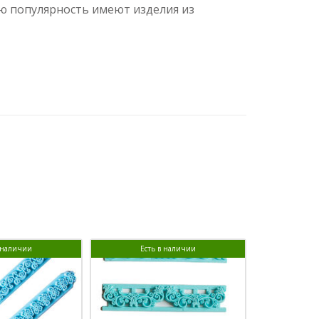
ю популярность имеют изделия из
в наличии
Есть в наличии
Ест