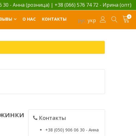
06 30 - Анна (розница)
|
+38 (066) 576 74 72 - Ирина (опт)
0
ЗЫВЫ
О НАС
КОНТАКТЫ
рус
укр
ежинки
Контакты
+38 (050) 906 06 30 - Анна