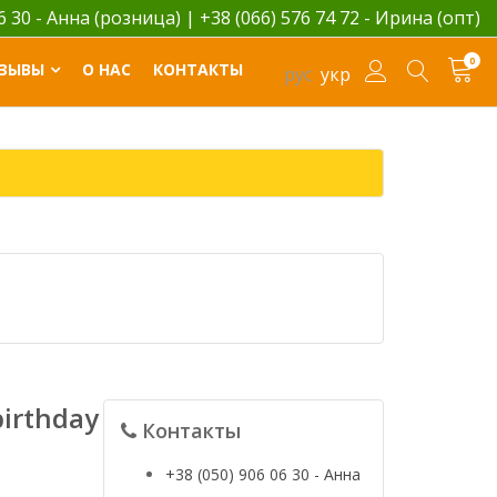
06 30 - Анна (розница)
|
+38 (066) 576 74 72 - Ирина (опт)
0
ЗЫВЫ
О НАС
КОНТАКТЫ
рус
укр
irthday
Контакты
+38 (050) 906 06 30 - Анна