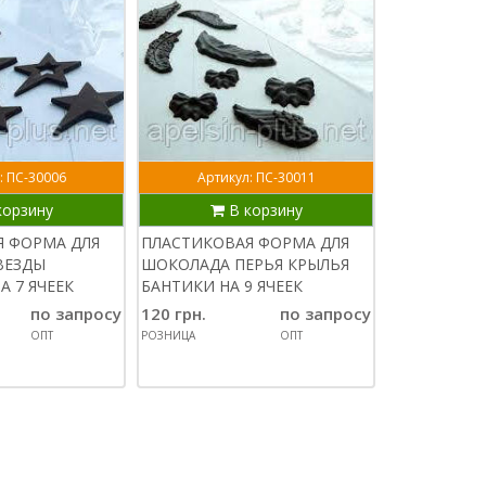
: ПС-30006
Артикул: ПС-30011
корзину
В корзину
Арти
Я ФОРМА ДЛЯ
ПЛАСТИКОВАЯ ФОРМА ДЛЯ
В
ВЕЗДЫ
ШОКОЛАДА ПЕРЬЯ КРЫЛЬЯ
А 7 ЯЧЕЕК
БАНТИКИ НА 9 ЯЧЕЕК
СИЛИКОНОВ
по запросу
120 грн.
по запросу
ВЫПЕЧКИ И
ПЧЕЛИНЫЕ 
ОПТ
РОЗНИЦА
ОПТ
180 грн.
РОЗНИЦА