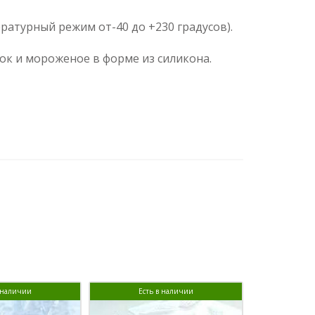
атурный режим от-40 до +230 градусов).
ок и мороженое в форме из силикона.
в наличии
Есть в наличии
Ест