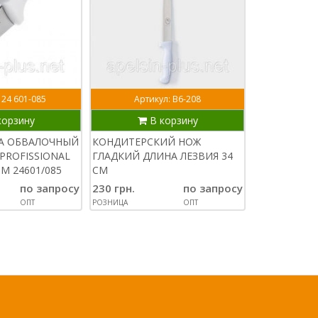
 24 601-085
Артикул: В6-208
Арт
корзину
В корзину
В
СА ОБВАЛОЧНЫЙ
КОНДИТЕРСКИЙ НОЖ
МУСАТ ДЛЯ
PROFISSIONAL
ГЛАДКИЙ ДЛИНА ЛЕЗВИЯ 34
TRAMONTIN
М 24601/085
СМ
900 грн.
по запросу
230 грн.
по запросу
РОЗНИЦА
ОПТ
РОЗНИЦА
ОПТ