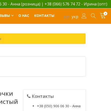
06 30 - Анна (розница)
|
+38 (066) 576 74 72 - Ирина (опт)
0
ЗЫВЫ
О НАС
КОНТАКТЫ
рус
укр
м
очки
Контакты
нистый
+38 (050) 906 06 30 - Анна