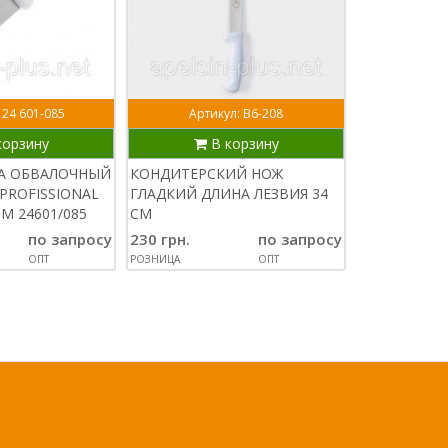
 24 601-085
Артикул: В6-208
Арт
корзину
В корзину
В
СА ОБВАЛОЧНЫЙ
КОНДИТЕРСКИЙ НОЖ
МУСАТ ДЛЯ
PROFISSIONAL
ГЛАДКИЙ ДЛИНА ЛЕЗВИЯ 34
TRAMONTIN
М 24601/085
СМ
900 грн.
по запросу
230 грн.
по запросу
РОЗНИЦА
ОПТ
РОЗНИЦА
ОПТ