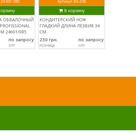
 24 601-085
Артикул: В6-208
Арт
корзину
В корзину
В
СА ОБВАЛОЧНЫЙ
КОНДИТЕРСКИЙ НОЖ
МУСАТ ДЛЯ
PROFISSIONAL
ГЛАДКИЙ ДЛИНА ЛЕЗВИЯ 34
TRAMONTIN
М 24601/085
СМ
900 грн.
по запросу
230 грн.
по запросу
РОЗНИЦА
ОПТ
РОЗНИЦА
ОПТ