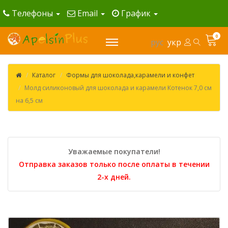
Телефоны
Email
График
0
рус
укр
Каталог
Формы для шоколада,карамели и конфет
Молд силиконовый для шоколада и карамели Котенок 7,0 см
на 6,5 см
Уважаемые покупатели!
Отправка заказов только после оплаты в течении
2-х дней.