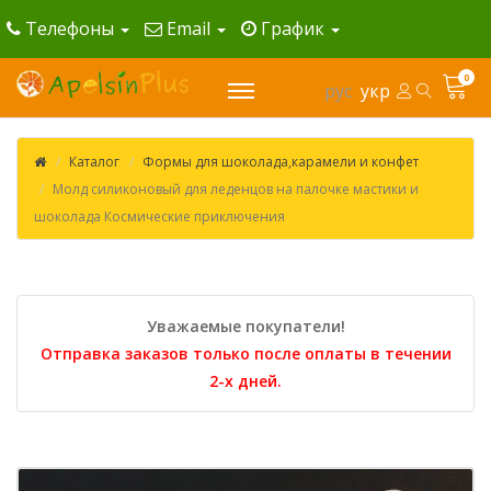
Телефоны
Email
График
0
рус
укр
Каталог
Формы для шоколада,карамели и конфет
Молд силиконовый для леденцов на палочке мастики и
шоколада Космические приключения
Уважаемые покупатели!
Отправка заказов только после оплаты в течении
2-х дней.