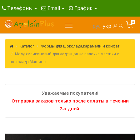
Телефоны
Email
График
0
рус
укр
Каталог
Формы для шоколада,карамели и конфет
Молд силиконовый для леденцов на палочке мастики и
шоколада Машины
Уважаемые покупатели!
Отправка заказов только после оплаты в течении
2-х дней.