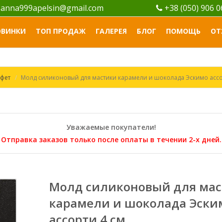
anna999apelsin@gmail.com
+38 (050) 906 
ОВИНКИ
ТОП ПРОДАЖ
ГАЛЕРЕЯ
БЛОГ
ПОМОЩЬ
ОТ
фет
Молд силиконовый для мастики карамели и шоколада Эскимо ассо
Уважаемые покупатели!
Отправка заказов только после оплаты в течении 2-х дней.
Молд силиконовый для ма
карамели и шоколада Эски
ассорти 4 см