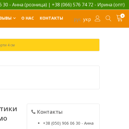
06 30 - Анна (розница)
|
+38 (066) 576 74 72 - Ирина (опт)
0
ЗЫВЫ
О НАС
КОНТАКТЫ
рус
укр
рти 4 см
стики
Контакты
мо
+38 (050) 906 06 30 - Анна