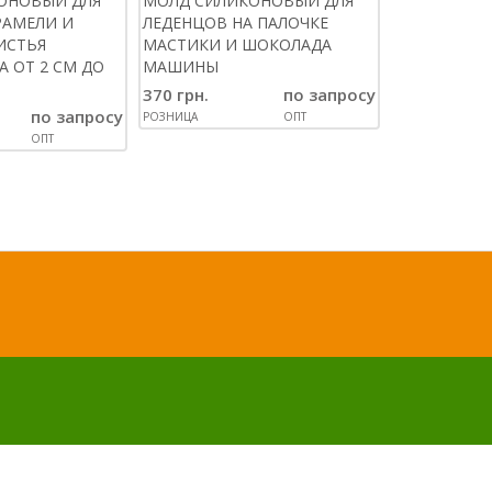
ОНОВЫЙ ДЛЯ
МОЛД СИЛИКОНОВЫЙ ДЛЯ
СИЛИКОНОВ
РАМЕЛИ И
ЛЕДЕНЦОВ НА ПАЛОЧКЕ
ПЛИТКИ ШО
ИСТЬЯ
МАСТИКИ И ШОКОЛАДА
ПУЗЫРЬКИ
 ОТ 2 СМ ДО
МАШИНЫ
110 грн.
370 грн.
по запросу
РОЗНИЦА
по запросу
РОЗНИЦА
ОПТ
ОПТ