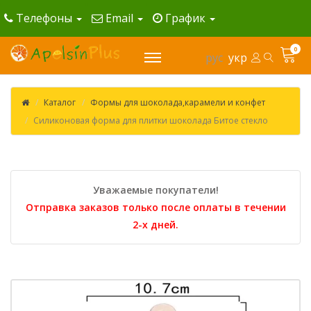
Телефоны
Email
График
0
рус
укр
Каталог
Формы для шоколада,карамели и конфет
Силиконовая форма для плитки шоколада Битое стекло
Уважаемые покупатели!
Отправка заказов только после оплаты в течении
2-х дней.