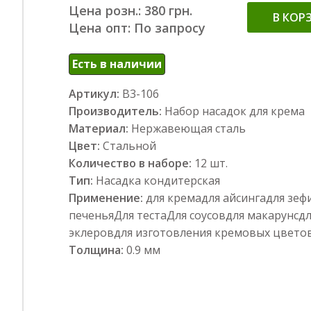
Цена розн.: 380 грн.
В КОР
Цена опт: По запросу
Есть в наличии
Артикул:
В3-106
Производитель:
Набор насадок для крема
Материал:
Нержавеющая сталь
Цвет:
Стальной
Количество в наборе:
12 шт.
Тип:
Насадка кондитерская
Применение:
для кремадля айсингадля зеф
печеньяДля тестаДля соусовдля макарунсд
эклеровдля изготовления кремовых цвето
Толщина:
0.9 мм