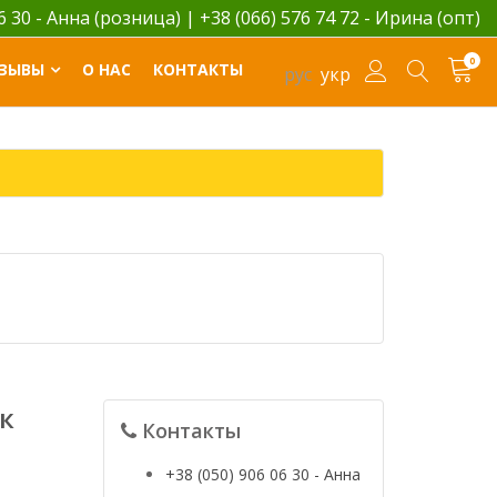
06 30 - Анна (розница)
|
+38 (066) 576 74 72 - Ирина (опт)
0
ЗЫВЫ
О НАС
КОНТАКТЫ
рус
укр
к
Контакты
+38 (050) 906 06 30 - Анна