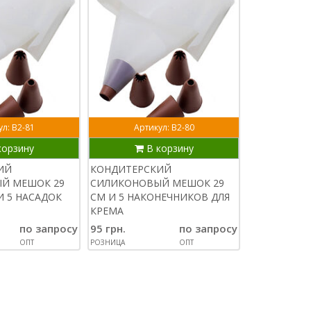
л: В2-81
Артикул: В2-80
Артик
корзину
В корзину
В
ИЙ
КОНДИТЕРСКИЙ
НАБОР КОН
Й МЕШОК 29
СИЛИКОНОВЫЙ МЕШОК 29
НАСАДОК ИЗ
И 5 НАСАДОК
СМ И 5 НАКОНЕЧНИКОВ ДЛЯ
КРЕМА
КРЕМА
110 грн.
по запросу
95 грн.
по запросу
РОЗНИЦА
ОПТ
РОЗНИЦА
ОПТ