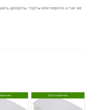
ать десерты, торты или пироги, а так же
в наличии
Есть в наличии
Ест