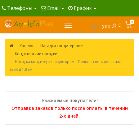
Телефоны
Email
График
0
рус
укр
Каталог
Насадки кондитерские
Кондитерские насадки
Насадка кондитерская для крема Тюльпан пять лепестков
выход 1,8 см
Уважаемые покупатели!
Отправка заказов только после оплаты в течении
2-х дней.