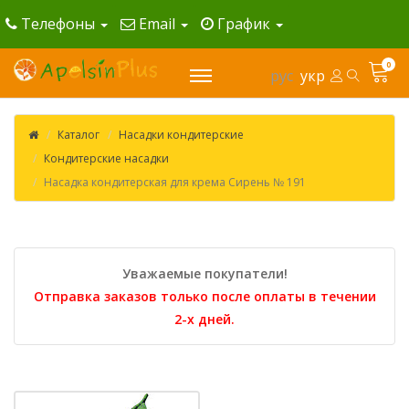
Телефоны
Email
График
0
рус
укр
Каталог
Насадки кондитерские
Кондитерские насадки
Насадка кондитерская для крема Сирень № 191
Уважаемые покупатели!
Отправка заказов только после оплаты в течении
2-х дней.