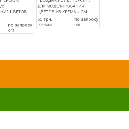
ИТЕРСКИХ
ГВОЗДИК КОНДИТЕРСКИЙ
НАСАДКА К
ДЛЯ
ДЛЯ МОДЕЛИРОВАНИЯ
КРЕМА ОБО
НИЯ ЦВЕТОВ
ЦВЕТОВ ИЗ КРЕМА 4 СМ
№ 060
55 грн.
по запросу
40 грн.
по запросу
РОЗНИЦА
ОПТ
РОЗНИЦА
ОПТ