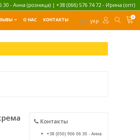
06 30 - Анна (розница)
|
+38 (066) 576 74 72 - Ирина (опт)
0
ЗЫВЫ
О НАС
КОНТАКТЫ
рус
укр
крема
Контакты
+38 (050) 906 06 30 - Анна