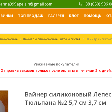
anna999apelsin@gmail.com
+38 (050) 906 
ОВИНКИ
ТОП ПРОДАЖ
ГАЛЕРЕЯ
БЛОГ
ПОМОЩЬ
ОТ
силиконовые
Вайнеры силиконовые цветы и листья
Вайнер силиконо
Уважаемые покупатели!
Отправка заказов только после оплаты в течении 2-х дней.
Вайнер силиконовый Лепес
Тюльпана №2 5,7 см 3,7 см