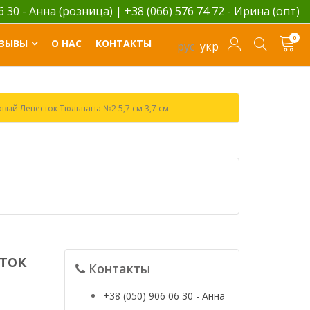
06 30 - Анна (розница)
|
+38 (066) 576 74 72 - Ирина (опт)
0
ЗЫВЫ
О НАС
КОНТАКТЫ
рус
укр
вый Лепесток Тюльпана №2 5,7 см 3,7 см
ток
Контакты
+38 (050) 906 06 30 - Анна