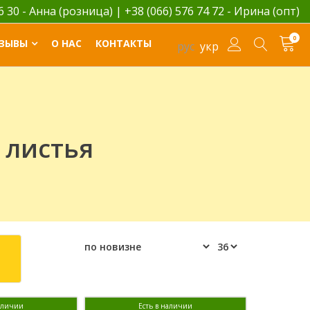
06 30 - Анна (розница)
|
+38 (066) 576 74 72 - Ирина (опт)
0
ЗЫВЫ
О НАС
КОНТАКТЫ
рус
укр
 листья
наличии
Есть в наличии