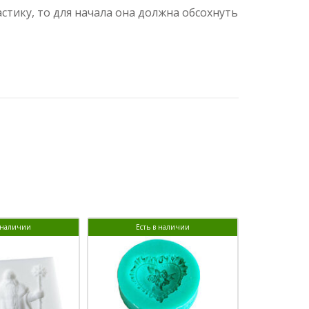
тику, то для начала она должна обсохнуть
в наличии
Есть в наличии
Ест