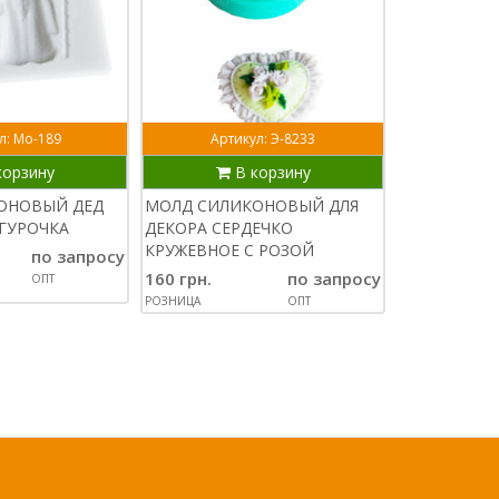
л: Мо-189
Артикул: Э-8233
Артик
корзину
В корзину
В
ОНОВЫЙ ДЕД
МОЛД СИЛИКОНОВЫЙ ДЛЯ
МОЛД СИЛИ
ГУРОЧКА
ДЕКОРА СЕРДЕЧКО
ДЕКОРА СЕ
КРУЖЕВНОЕ С РОЗОЙ
12,5 СМ 7, 3
по запросу
160 грн.
по запросу
150 грн.
ОПТ
РОЗНИЦА
ОПТ
РОЗНИЦА