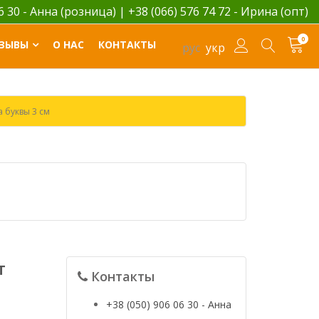
06 30 - Анна (розница)
|
+38 (066) 576 74 72 - Ирина (опт)
0
ЗЫВЫ
О НАС
КОНТАКТЫ
рус
укр
 буквы 3 см
т
Контакты
+38 (050) 906 06 30 - Анна