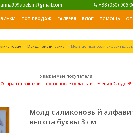
anna999apelsin@gmail.com
+38 (050) 906 
ОВИНКИ
ТОП ПРОДАЖ
ГАЛЕРЕЯ
БЛОГ
ПОМОЩЬ
ОТ
силиконовые
Молды тематические
Молд силиконовый алфавит высота
Уважаемые покупатели!
Отправка заказов только после оплаты в течении 2-х дней.
Молд силиконовый алфави
высота буквы 3 см