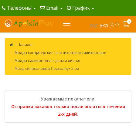
Телефоны
Email
График
0
рус
укр
Каталог
Молды кондитерские пластиковые и силиконовые
Молды силиконовые цветы и листья
Молд силиконовый Подсолнух 5 см
Уважаемые покупатели!
Отправка заказов только после оплаты в течении
2-х дней.