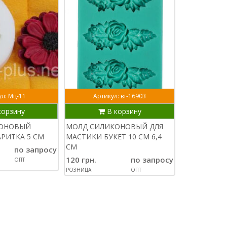
л: Мц-11
Артикул: вт-16903
Арти
корзину
В корзину
В
КОНОВЫЙ
МОЛД СИЛИКОНОВЫЙ ДЛЯ
МОЛД СИЛ
РИТКА 5 СМ
МАСТИКИ БУКЕТ 10 СМ 6,4
АПЕЛЬСИН-М
СМ
по запросу
95 грн.
120 грн.
по запросу
ОПТ
РОЗНИЦА
РОЗНИЦА
ОПТ