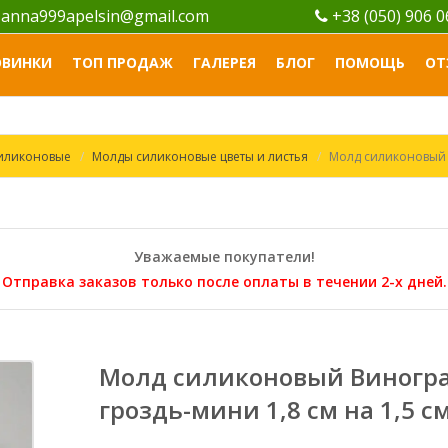
anna999apelsin@gmail.com
+38 (050) 906 
ОВИНКИ
ТОП ПРОДАЖ
ГАЛЕРЕЯ
БЛОГ
ПОМОЩЬ
ОТ
силиконовые
Молды силиконовые цветы и листья
Молд силиконовый В
Уважаемые покупатели!
Отправка заказов только после оплаты в течении 2-х дней.
Молд силиконовый Виногр
гроздь-мини 1,8 см на 1,5 с