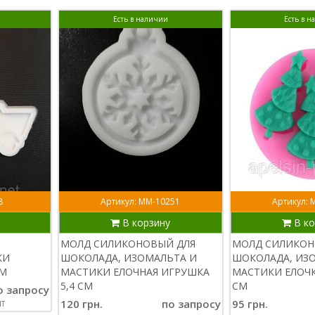
Есть в наличии
Есть в 
8
Артикул: ММ-10251
Артикул: 
В корзину
В ко
,
МОЛД СИЛИКОНОВЫЙ ДЛЯ
МОЛД СИЛИКОН
КИ
ШОКОЛАДА, ИЗОМАЛЬТА И
ШОКОЛАДА, ИЗ
СМ
МАСТИКИ ЕЛОЧНАЯ ИГРУШКА
МАСТИКИ ЕЛОЧК
5,4 СМ
СМ
о запросу
120 грн.
по запросу
95 грн.
Т