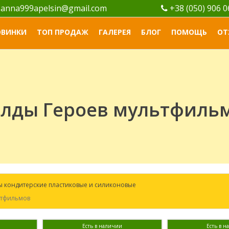
anna999apelsin@gmail.com
+38 (050) 906 
ОВИНКИ
ТОП ПРОДАЖ
ГАЛЕРЕЯ
БЛОГ
ПОМОЩЬ
ОТ
лды Героев мультфиль
 кондитерские пластиковые и силиконовые
ьтфильмов
Есть в наличии
Есть в 