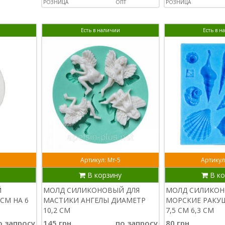
РОЗНИЦА
ОПТ
РОЗНИЦА
Есть в наличии
Есть в 
1
Артикул: Мт-5
Артикул
В корзину
В ко
Й
МОЛД СИЛИКОНОВЫЙ ДЛЯ
МОЛД СИЛИКО
СМ НА 6
МАСТИКИ АНГЕЛЫ ДИАМЕТР
МОРСКИЕ РАКУ
10,2 СМ
7,5 СМ 6,3 СМ
о запросу
145 грн.
по запросу
80 грн.