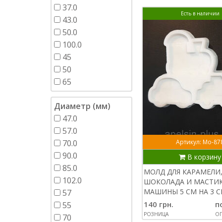
37.0
Есть в наличии
43.0
50.0
100.0
45
50
65
Диаметр (мм)
47.0
57.0
Артикул: Мо-87
70.0
90.0
В корзину
85.0
МОЛД ДЛЯ КАРАМЕЛИ
102.0
ШОКОЛАДА И МАСТИ
МАШИНЫ 5 СМ НА 3 
57
140 грн.
п
55
РОЗНИЦА
ОП
70