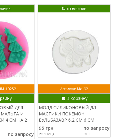
наличии
Есть в наличии
ММ-10252
Артикул: Мо-92
рзину
В корзину
ОВЫЙ ДЛЯ
МОЛД СИЛИКОНОВЫЙ ДЛ
ОМАЛЬТА И
МАСТИКИ ПОКЕМОН
И 4 СМ НА 2
БУЛЬБАЗАВР 6,2 СМ 6 СМ
95 грн.
по запросу
по запросу
РОЗНИЦА
ОПТ