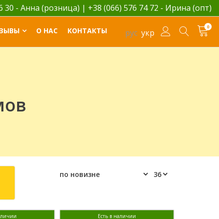
06 30 - Анна (розница)
|
+38 (066) 576 74 72 - Ирина (опт)
0
ЗЫВЫ
О НАС
КОНТАКТЫ
рус
укр
мов
наличии
Есть в наличии