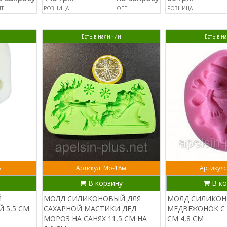
Т
РОЗНИЦА
ОПТ
РОЗНИЦА
Есть в наличии
Есть в 
6
Артикул: Мо-18м
Артикул:
В корзину
В ко
Й
МОЛД СИЛИКОНОВЫЙ ДЛЯ
МОЛД СИЛИКО
 5,5 СМ
САХАРНОЙ МАСТИКИ ДЕД
МЕДВЕЖОНОК С 
МОРОЗ НА САНЯХ 11,5 СМ НА
СМ 4,8 СМ