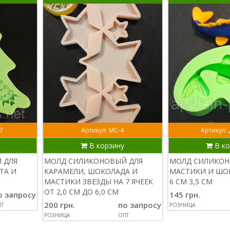
7
Артикул: МС-4
Артикул:
В корзину
В ко
 ДЛЯ
МОЛД СИЛИКОНОВЫЙ ДЛЯ
МОЛД СИЛИКОН
ТА И
КАРАМЕЛИ, ШОКОЛАДА И
МАСТИКИ И ШО
МАСТИКИ ЗВЕЗДЫ НА 7 ЯЧЕЕК
6 СМ 3,5 СМ
ОТ 2,0 СМ ДО 6,0 СМ
о запросу
145 грн.
200 грн.
по запросу
Т
РОЗНИЦА
РОЗНИЦА
ОПТ