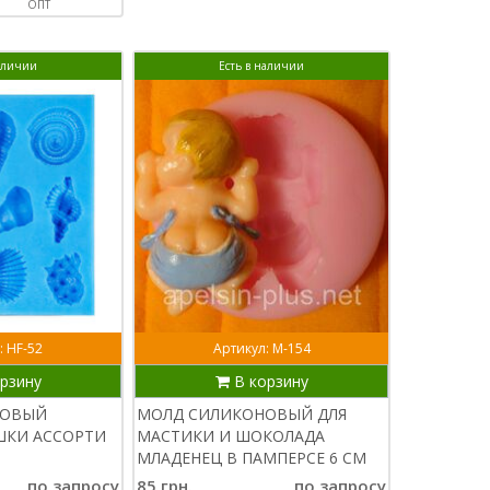
ОПТ
наличии
Есть в наличии
: НF-52
Артикул: М-154
рзину
В корзину
НОВЫЙ
МОЛД СИЛИКОНОВЫЙ ДЛЯ
ШКИ АССОРТИ
МАСТИКИ И ШОКОЛАДА
МЛАДЕНЕЦ В ПАМПЕРСЕ 6 СМ
по запросу
85 грн.
по запросу